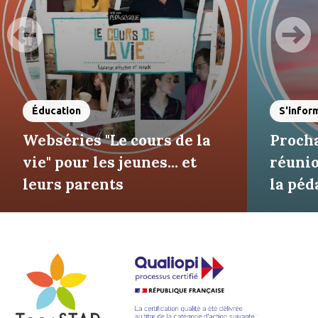
Éducation
S'infor
Webséries "Le cours de la
Procha
vie" pour les jeunes... et
réunio
leurs parents
la pé